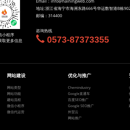
Email：info@hainingweb.com
地址:浙江省海宁市海洲东路666号华运数智港B栋90
邮编：314400
咨询热线
信小程序
0573-87373355
获取更多信息
网站建设
优化与推广
网站类型
Chemindustry
网站功能
Google直通车
建站流程
百度SEO推广
微信小程序
Google SEO推广
微信代运营
外贸云
网站推广