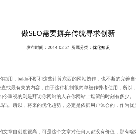
资讯中心
优化知识
做SEO需要摒弃传统寻求创新
发布时间：2014-02-21 所属分类：
优化知识
用，baidu不断和这些计算东西的网站协作，也不断的完善
，来查找最有关的内容，由于这种机制很简单被作弊者使用，所以
如今重视的则是拜访你网站的人在你网站上逗留的时刻有多少。
凸。所以，将来的优化趋势，必定是依据用户体会的，作为优
章自创度很高，可是这个文章对任何人都没有价值，那有啥效果