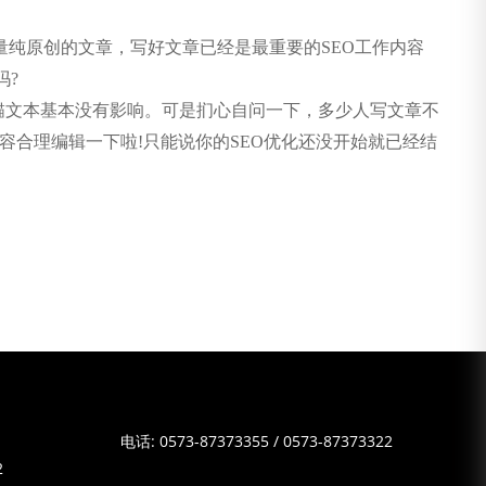
纯原创的文章，写好文章已经是最重要的SEO工作内容
吗?
锚文本基本没有影响。可是扪心自问一下，多少人写文章不
容合理编辑一下啦!只能说你的SEO优化还没开始就已经结
电话:
0573-87373355
/
0573-87373322
2