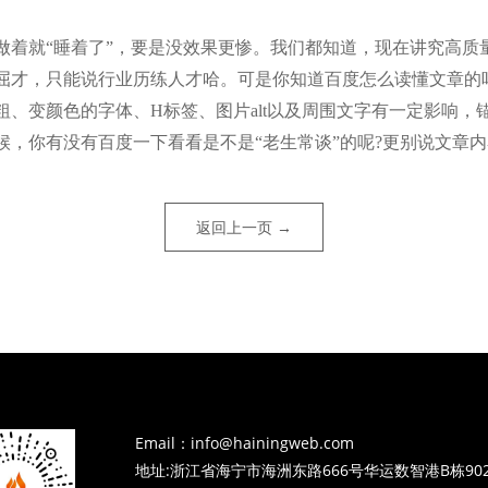
着就“睡着了”，要是没效果更惨。我们都知道，现在讲究高质量
屈才，只能说行业历练人才哈。可是你知道百度怎么读懂文章的
、变颜色的字体、H标签、图片alt以及周围文字有一定影响，
，你有没有百度一下看看是不是“老生常谈”的呢?更别说文章内
返回上一页 →
Email：info@hainingweb.com
地址:浙江省海宁市海洲东路666号华运数智港B栋90