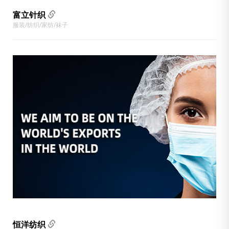
富立针织
服装/纺织/家纺/袜子
恒洋纺织