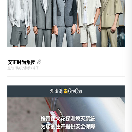
安正时尚集团
服装/纺织/家纺/袜子