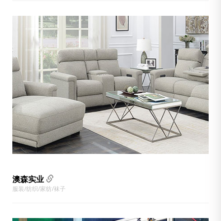
澳森实业
服装/纺织/家纺/袜子